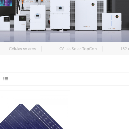
Células solares
Célula Solar TopCon
182