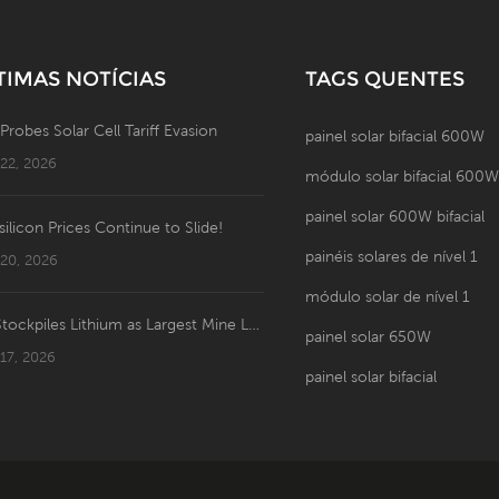
TIMAS NOTÍCIAS
TAGS QUENTES
 Probes Solar Cell Tariff Evasion
painel solar bifacial 600W
 22, 2026
módulo solar bifacial 600
painel solar 600W bifacial
silicon Prices Continue to Slide!
painéis solares de nível 1
 20, 2026
módulo solar de nível 1
US Stockpiles Lithium as Largest Mine Launches: Price Shakeup Ahead?
painel solar 650W
 17, 2026
painel solar bifacial