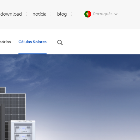
download
notícia
blog
Português
sórios
Células Solares