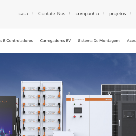
casa
Contate-Nos
companhia
projetos
es E Controladores
Carregadores EV
Sistema De Montagem
Aces
O Que Você Está Procurando?