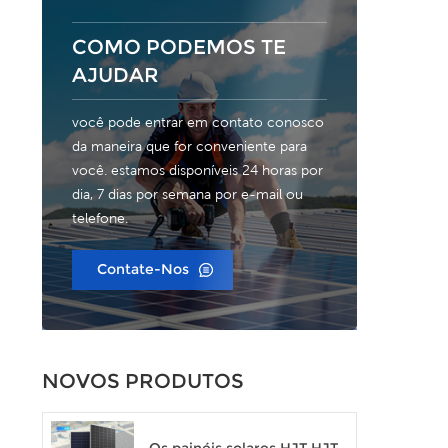
bi
noss
conv
COMO PODEMOS TE
AJUDAR
você pode entrar em contato conosco
da maneira que for conveniente para
você. estamos disponíveis 24 horas por
dia, 7 dias por semana por e-mail ou
telefone.
Contate-Nos
NOVOS PRODUTOS