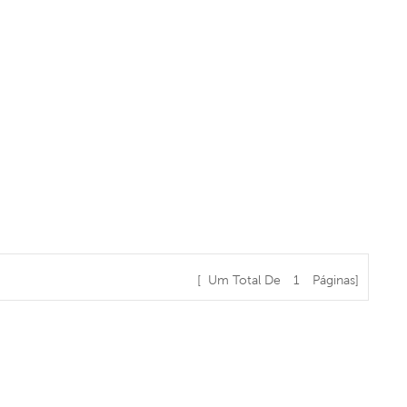
[ Um Total De
1
Páginas]