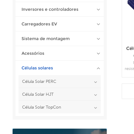
Inversores e controladores
Carregadores EV
Sistema de montagem
Cél
Acessórios
Células solares
resis
red
pe
Célula Solar PERC
mó
poss
Célula Solar HJT
d
melh
Célula Solar TopCon
de
con