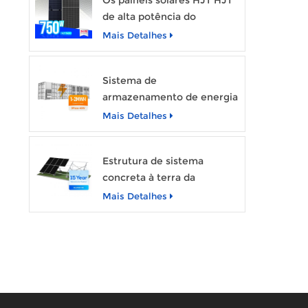
Os painéis solares HJT HJT
de alta potência do
SUNEVO 700W 720W
Mais Detalhes
750W Módulo de energia
solar transparente
Sistema de
armazenamento de energia
SunArk 1MW de potência
Mais Detalhes
avaliada com capacidade de
2MWh
Estrutura de sistema
concreta à terra da
montagem de cremalheira
Mais Detalhes
da fundação do painel solar
do picovolt de Sunevo