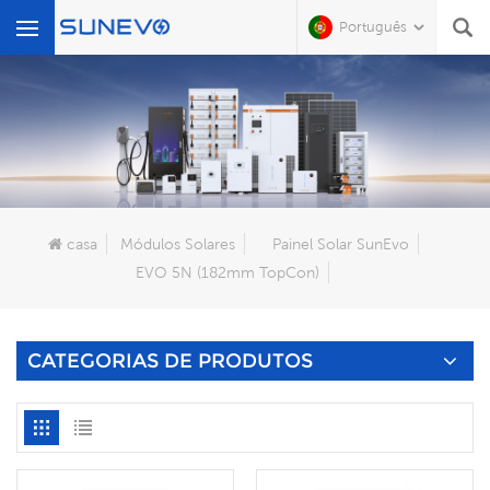
Português
O Que Você Está Procurando?
casa
Módulos Solares
Painel Solar SunEvo
EVO 5N (182mm TopCon)
CATEGORIAS DE PRODUTOS