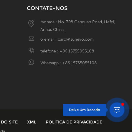
CONTATE-NOS
Morada : No. 398 Ganquan Road, Hefei,
Anhui, China.
W
o email :
carol@sunevo.com
telefone :
+86 15755055108
Whatsapp :
+86 15755055108
 DO SITE
XML
POLÍTICA DE PRIVACIDADE
ada