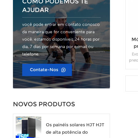
COMO PODEMOS TE
AJUDAR
você pode entrar em contato conosco
da maneira que for conveniente para
Mó
você. estamos disponíveis 24 horas por
p
dia, 7 dias por semana por e-mail ou
telefone.
Evo
pret
375
Contate-Nos
so
mul
c
NOVOS PRODUTOS
Os painéis solares HJT HJT
de alta potência do