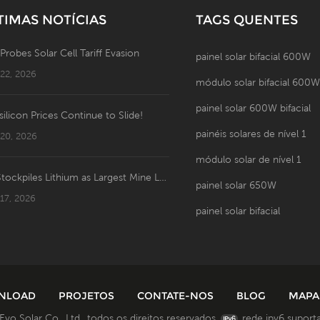
TIMAS NOTÍCIAS
TAGS QUENTES
 Probes Solar Cell Tariff Evasion
painel solar bifacial 600W
 22, 2026
módulo solar bifacial 600
painel solar 600W bifacial
silicon Prices Continue to Slide!
painéis solares de nível 1
 20, 2026
módulo solar de nível 1
US Stockpiles Lithium as Largest Mine Launches: Price Shakeup Ahead?
painel solar 650W
 17, 2026
painel solar bifacial
NLOAD
PROJETOS
CONTATE-NOS
BLOG
MAPA
vo Solar Co., Ltd.. todos os direitos reservados.
rede ipv6 suport