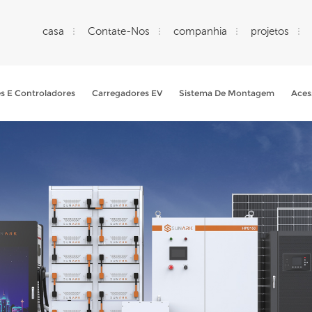
casa
Contate-Nos
companhia
projetos
es E Controladores
Carregadores EV
Sistema De Montagem
Aces
O Que Você Está Procurando?