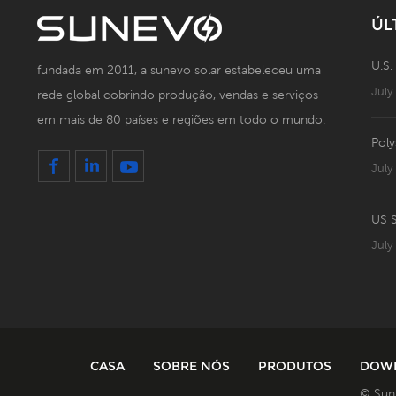
ÚL
U.S.
fundada em 2011, a sunevo solar estabeleceu uma
July
rede global cobrindo produção, vendas e serviços
em mais de 80 países e regiões em todo o mundo.
Poly
July
July
CASA
SOBRE NÓS
PRODUTOS
DOW
© SunE