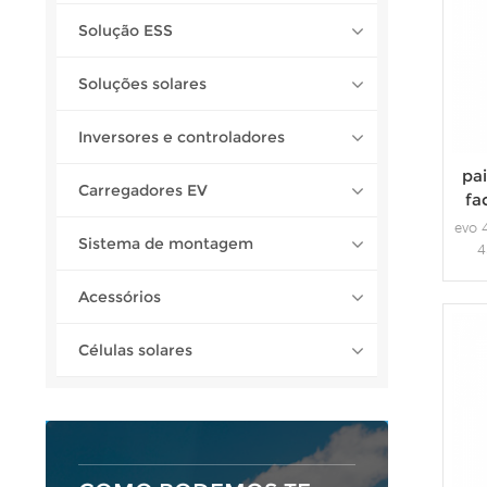
Solução ESS
Soluções solares
Inversores e controladores
pa
Carregadores EV
fa
evo 
Sistema de montagem
4
bif
Acessórios
mono
fot
Células solares