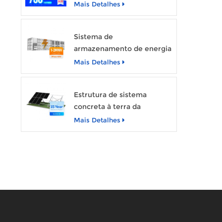
SUNEVO 700W 720W
Mais Detalhes
750W Módulo de energia
solar transparente
Sistema de
armazenamento de energia
SunArk 1MW de potência
Mais Detalhes
avaliada com capacidade de
2MWh
Estrutura de sistema
concreta à terra da
montagem de cremalheira
Mais Detalhes
da fundação do painel solar
do picovolt de Sunevo