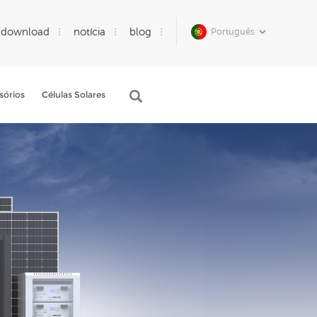
download
notícia
blog
Português
sórios
Células Solares