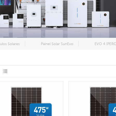
los Solares
Painel Solar SunEvo
EVO 4 (PERC