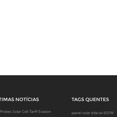
TIMAS NOTÍCIAS
TAGS QUENTES
 Probes Solar Cell Tariff Evasion
painel solar bifacial 600W