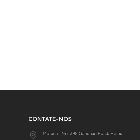
CONTATE-NOS
Morada : No. 398 Ganquan Road, Hefei,