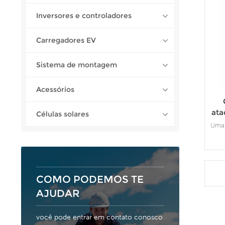
Inversores e controladores
Carregadores EV
Sistema de montagem
Acessórios
ata
Células solares
Uma 
equ
el
pa
part
COMO PODEMOS TE
Wall
AJUDAR
res
de e
ne
você pode entrar em contato conosco