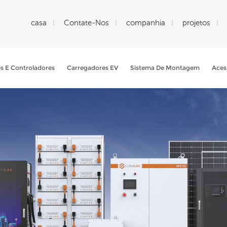
casa
Contate-Nos
companhia
projetos
es E Controladores
Carregadores EV
Sistema De Montagem
Aces
O Que Você Está Procurando?