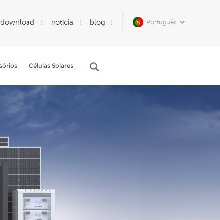
download
notícia
blog
Português
sórios
Células Solares