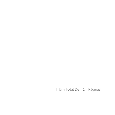
[ Um Total De
1
Páginas]