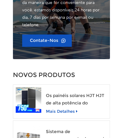
da maneira que for conveniente para
você. estamos disponíveis 24 horas por
dia, 7 dias por semana por e-mail ou
telefone.
Contate-Nos
NOVOS PRODUTOS
Os painéis solares HJT HJT
de alta potência do
SUNEVO 700W 720W
Mais Detalhes
750W Módulo de energia
solar transparente
Sistema de