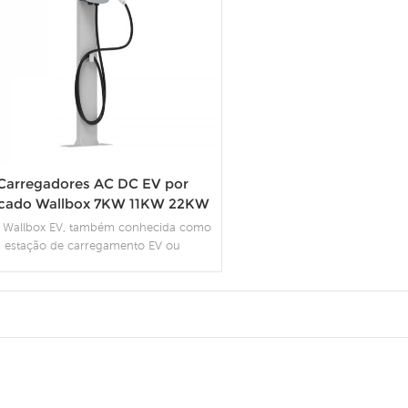
Carregadores AC DC EV por
cado Wallbox 7KW 11KW 22KW
Wallbox EV, também conhecida como
estação de carregamento EV ou
ipamento de fornecimento de veículos
étricos (EVSE), é um dispositivo usado
ra carregar veículos elétricos (EVs) a
ir de uma fonte de energia elétrica. As
boxes são normalmente instaladas em
Mais Detalhes
idências, edifícios comerciais, parques
stacionamento ou outros locais onde é
cessário carregar veículos elétricos.