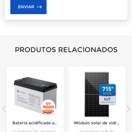
PRODUTOS RELACIONADOS
Bateria acidificada ao chumbo 12V 100Ah 1.2kWh do ciclo profundo de SunArk AGM
Módulo solar de vidro duplo de meia célula bifacial EVO 6N HJT 695W 700W 705W 710W 715W
As baterias de chumbo-
O módulo HJT de