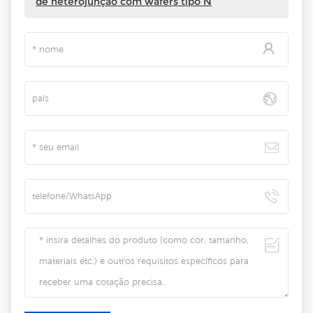
de heterojunção com wafers tipo N