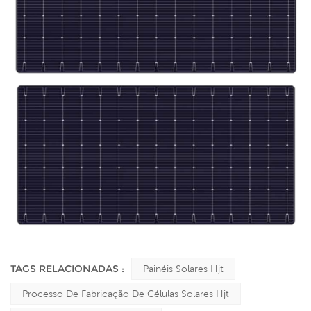
TAGS RELACIONADAS :
Painéis Solares Hjt
Processo De Fabricação De Células Solares Hjt