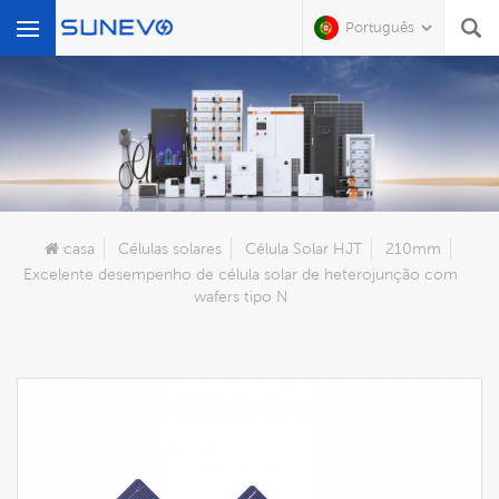
Português
O Que Você Está Procurando?
casa
Células solares
Célula Solar HJT
210mm
Excelente desempenho de célula solar de heterojunção com
wafers tipo N