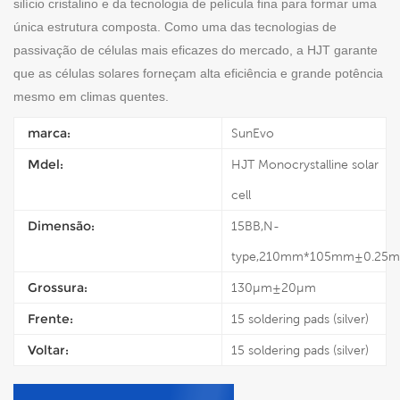
silício cristalino e da tecnologia de película fina para formar
uma
única estrutura composta. Como uma das tecnologias de
passivação de células mais eficazes do mercado, a HJT garante
que as células solares forneçam alta eficiência e grande
potência
mesmo em climas quentes.
marca:
SunEvo
Mdel:
HJT Monocrystalline solar
cell
Dimensão:
15BB,N-
type,210mm*105mm±0.25
Grossura:
130μm±20μm
Frente:
15 soldering pads (silver)
Voltar:
15 soldering pads (silver)