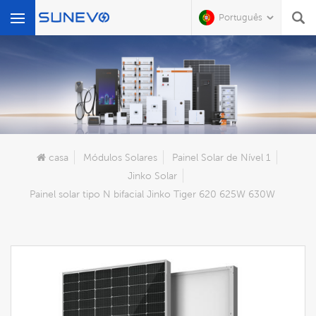
Português
O Que Você Está Procurando?
casa
Módulos Solares
Painel Solar de Nível 1
Jinko Solar
Painel solar tipo N bifacial Jinko Tiger 620 625W 630W