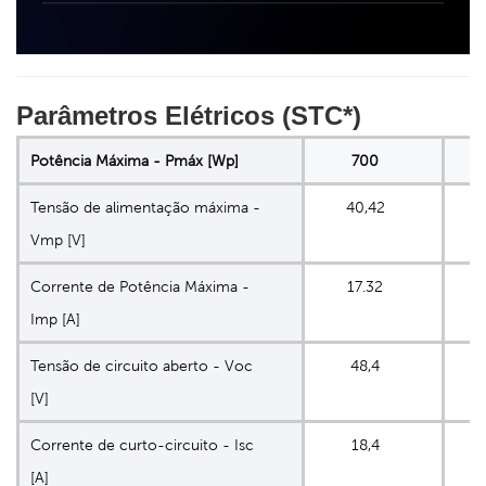
Parâmetros Elétricos (STC*)
Potência Máxima - Pmáx [Wp]
700
Tensão de alimentação máxima -
40,42
4
Vmp [V]
Corrente de Potência Máxima -
17.32
Imp [A]
Tensão de circuito aberto - Voc
48,4
4
[V]
Corrente de curto-circuito - Isc
18,4
1
[A]