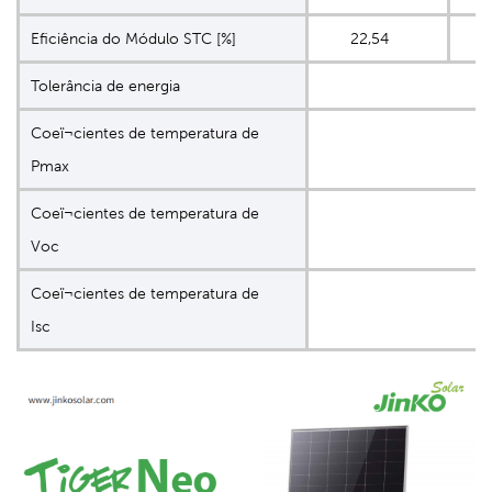
Eficiência do Módulo STC [%]
22,54
2
Tolerância de energia
Coeï¬cientes de temperatura de
Pmax
Coeï¬cientes de temperatura de
Voc
Coeï¬cientes de temperatura de
Isc