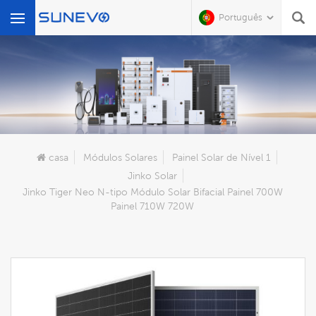
Português
O Que Você Está Procurando?
casa
Módulos Solares
Painel Solar de Nível 1
Jinko Solar
Jinko Tiger Neo N-tipo Módulo Solar Bifacial Painel 700W
Painel 710W 720W