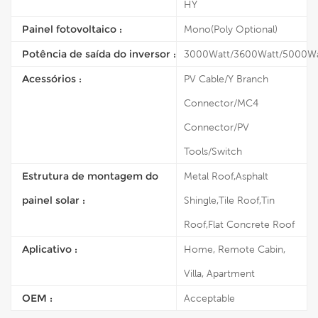
HY
Painel fotovoltaico :
Mono(Poly Optional)
Potência de saída do inversor :
3000Watt/3600Watt/5000Wa
Acessórios :
PV Cable/Y Branch
Connector/MC4
Connector/PV
Tools/Switch
Estrutura de montagem do
Metal Roof,Asphalt
painel solar :
Shingle,Tile Roof,Tin
Roof,Flat Concrete Roof
Aplicativo :
Home, Remote Cabin,
Villa, Apartment
OEM :
Acceptable