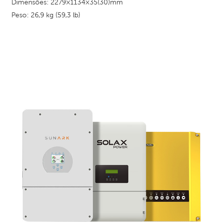
Dimensões: 2279×1134×35(30)mm
Peso: 26,9 kg (59,3 lb)