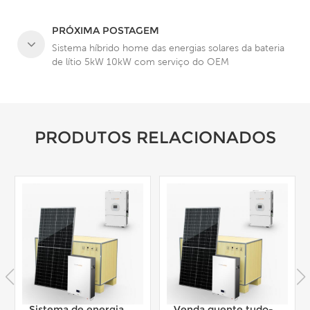
PRÓXIMA POSTAGEM
Sistema híbrido home das energias solares da bateria
de lítio 5kW 10kW com serviço do OEM
PRODUTOS RELACIONADOS
Sistema de energia residencial de rastreamento solar híbrido completo do pacote 5KW 8KW
Venda quente tudo-em-um 8KW 12KW sistema híbrido de energia de módulo solar totalmente preto