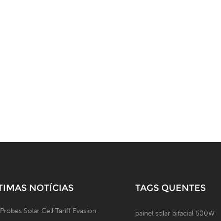
TIMAS NOTÍCIAS
TAGS QUENTES
 Probes Solar Cell Tariff Evasion
painel solar bifacial 600W