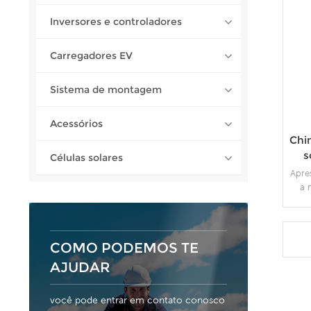
Inversores e controladores
Carregadores EV
Sistema de montagem
Acessórios
Chi
s
Células solares
Apre
a 
solu
340 
mm 
uma
COMO PODEMOS TE
AJUDAR
comp
par
inst
você pode entrar em contato conosco