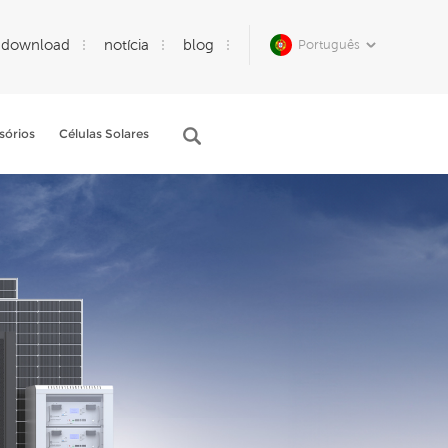
download
notícia
blog
Português
sórios
Células Solares