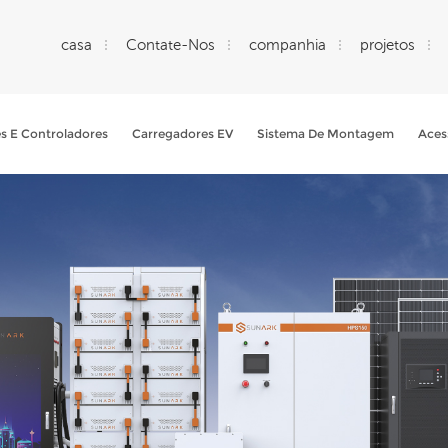
casa
Contate-Nos
companhia
projetos
es E Controladores
Carregadores EV
Sistema De Montagem
Aces
O Que Você Está Procurando?