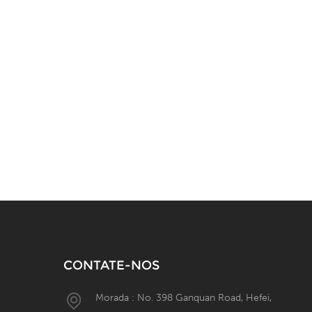
CONTATE-NOS
Morada : No. 398 Ganquan Road, Hefei,